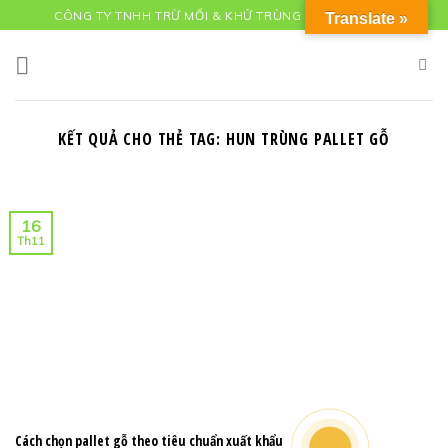
Skip
CÔNG TY TNHH TRỪ MỐI & KHỬ TRÙNG QUỐC TẾ (ITF)
Translate »
to
content
KẾT QUẢ CHO THẺ TAG:
HUN TRÙNG PALLET GỖ
16
Th11
Cách chọn pallet gỗ theo tiêu chuẩn xuất khẩu