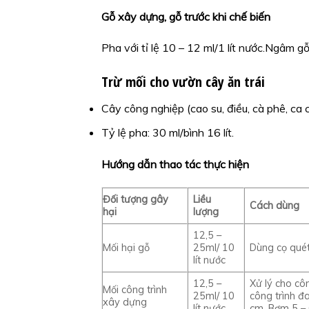
Gỗ xây dựng, gỗ trước khi chế biến
Pha với tỉ lệ 10 – 12 ml/1 lít nước.Ngâm g
Trừ mối cho vườn cây ăn trái
Cây công nghiệp (cao su, điều, cà phê, ca c
Tỷ lệ pha: 30 ml/bình 16 lít.
Hướng dẫn thao tác thực hiện
Đối tượng gây
Liều
Cách dùng
hại
lượng
12,5 –
Mối hại gỗ
25ml/ 10
Dùng cọ quét
lít nước
12,5 –
Xử lý cho cô
Mối công trình
25ml/ 10
công trình đ
xây dựng
lít nước
cm. Bơm 5 – 6 