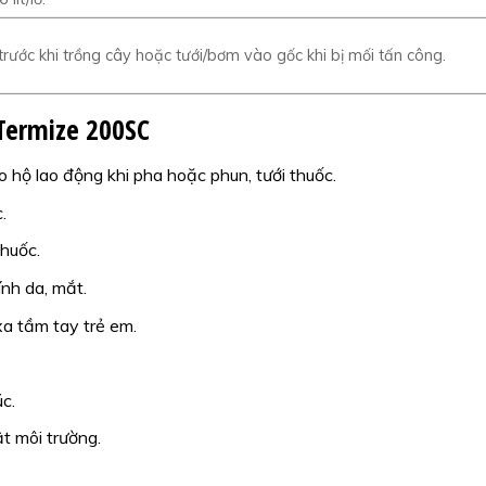
trước khi trồng cây hoặc tưới/bơm vào gốc khi bị mối tấn công.
Termize 200SC
o hộ lao động khi pha hoặc phun, tưới thuốc.
.
thuốc.
ính da, mắt.
xa tầm tay trẻ em.
c.
t môi trường.