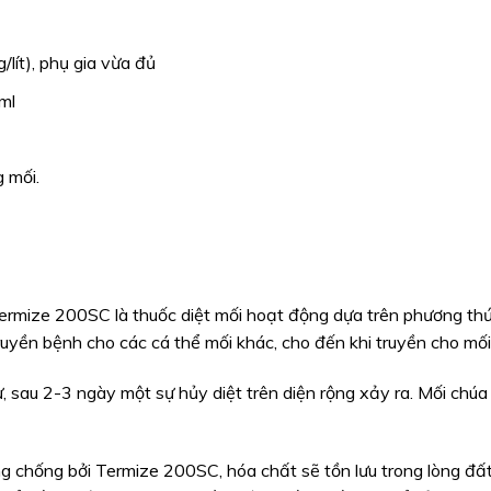
lít), phụ gia vừa đủ
ml
 mối.
Termize 200SC là thuốc diệt mối hoạt động dựa trên phương thứ
truyền bệnh cho các cá thể mối khác, cho đến khi truyền cho mối
từ, sau 2-3 ngày một sự hủy diệt trên diện rộng xảy ra. Mối chúa
g chống bởi Termize 200SC, hóa chất sẽ tồn lưu trong lòng đất