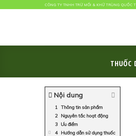
Skip
CÔNG TY TNHH TRỪ MỐI & KHỬ TRÙNG QUỐC TẾ
to
content
THUỐC 
Nội dung
Thông tin sản phẩm
Nguyên tắc hoạt động
Ưu điểm
Hướng dẫn sử dụng thuốc