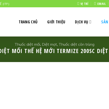
VỊ TRÍ
EMAIL
 (ITF)
TRANG CHỦ
GIỚI THIỆU
DỊCH VỤ
SẢN
Thuốc diệt mối
,
Diệt mọt
,
Thuốc diệt côn trùng
DIỆT MỐI THẾ HỆ MỚI TERMIZE 200SC DIỆT