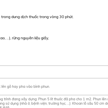
ỗ trong dung dịch thuốc trong vòng 30 phút.
ao, …), rừng nguyên liệu giấy,
 lên gỗ hay pha vào bình phun.
ng trình đang xây dựng: Phun 5 lít thuốc đã pha cho 1 m2. Phun lên 
ang sử dụng (nhà ở, bệnh viện, trường học, …): Khoan lỗ sâu 50 cm
lít/lỗ.