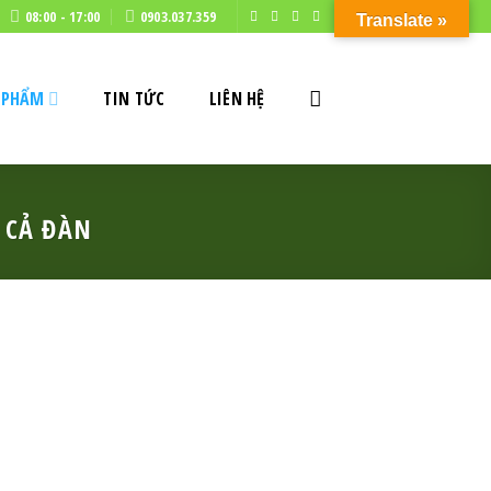
08:00 - 17:00
0903.037.359
Translate »
 PHẨM
TIN TỨC
LIÊN HỆ
 CẢ ĐÀN