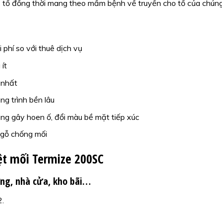
về tổ đồng thời mang theo mầm bệnh về truyền cho tổ của chúng
i phí so với thuê dịch vụ
ít
 nhất
ng trình bền lâu
ông gây hoen ố, đổi màu bề mặt tiếp xúc
 gỗ chống mối
t mối Termize 200SC
ựng, nhà cửa, kho bãi…
2.