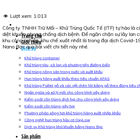
Lượt xem:
1.013
Công ty TNHH Trừ Mối – Khử Trùng Quốc Tế (ITF) tự hào là cô
diệt khuẩn phong chống dịch bệnh. Để ngăn chặn sự lây lan củ
Trang chủ
khu công nghiệp, khu chế xuất nhất là trong đại dịch Covid-
Giới thiệu
Nano Bạc qua bài viết chi tiết này nhé.
Dịch vụ
Khử trùng container
Khử trùng tàu, sà lan và phương tiện đường biển
Khử trùng nông sản trong nước và xuất khẩu
Hun trùng hàng xuất khẩu theo tiêu chuẩn AFAS
Khử trùng Pallet gỗ và các vật chèn lót bằng gỗ theo đúng tiêu 
Ngăn ngừa và xử lý mối cho công trình xây dựng
Kiểm soát côn trùng dịch hại cho công trình xây dựng
Kiểm soát côn trùng gây hại
Phương pháp xông hơi khử trùng hàng xuất nhập khẩu
Công nghệ hun trùng hữu cơ OxyLow
Dịch vụ Khử trùng khử khuẩn bằng Nano Bạc
Sản phẩm