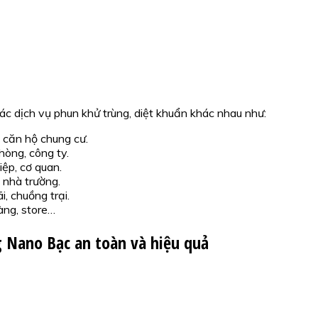
c dịch vụ phun khử trùng, diệt khuẩn khác nhau như:
 căn hộ chung cư.
hòng, công ty.
ệp, cơ quan.
 nhà trường.
, chuồng trại.
àng, store…
 Nano Bạc an toàn và hiệu quả