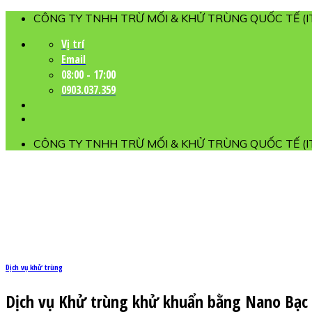
Skip
CÔNG TY TNHH TRỪ MỐI & KHỬ TRÙNG QUỐC TẾ (I
to
Vị trí
content
Email
08:00 - 17:00
0903.037.359
CÔNG TY TNHH TRỪ MỐI & KHỬ TRÙNG QUỐC TẾ (I
Dịch vụ khử trùng
Dịch vụ Khử trùng khử khuẩn bằng Nano Bạc