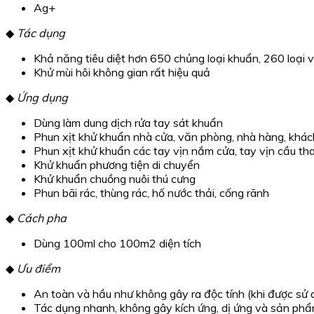
Ag+
◆
Tác dụng
Khả năng tiêu diệt hơn 650 chủng loại khuẩn, 260 loại 
Khử mùi hôi không gian rất hiệu quả
◆
Ứng dụng
Dùng làm dung dịch rửa tay sát khuẩn
Phun xịt khử khuẩn nhà cửa, văn phòng, nhà hàng, khá
Phun xịt khử khuẩn các tay vịn nắm cửa, tay vịn cầu t
Khử khuẩn phương tiện di chuyển
Khử khuẩn chuồng nuôi thú cưng
Phun bãi rác, thùng rác, hố nước thải, cống rãnh
◆
Cách pha
Dùng 100ml cho 100m2 diện tích
◆
Ưu điểm
An toàn và hầu như không gây ra độc tính (khi được sử
Tác dụng nhanh, không gây kích ứng, dị ứng và sản phẩm