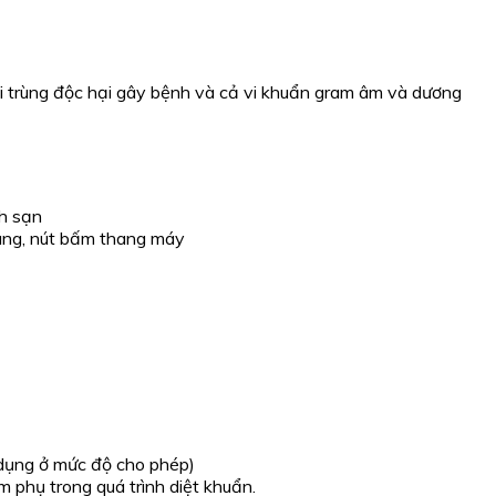
vi trùng độc hại gây bệnh và cả vi khuẩn gram âm và dương
ch sạn
hang, nút bấm thang máy
 dụng ở mức độ cho phép)
 phụ trong quá trình diệt khuẩn.