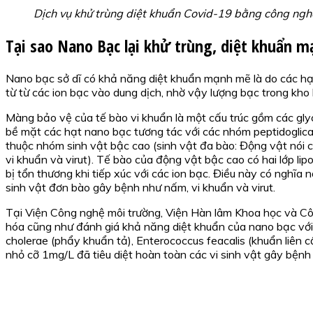
Dịch vụ khử trùng diệt khuẩn Covid-19 bằng công ng
Tại sao Nano Bạc lại khử trùng, diệt khuẩn m
Nano bạc sở dĩ có khả năng diệt khuẩn mạnh mẽ là do các hạt
từ từ các ion bạc vào dung dịch, nhờ vậy lượng bạc trong kho
Màng bảo vệ của tế bào vi khuẩn là một cấu trúc gồm các glyc
bề mặt các hạt nano bạc tương tác với các nhóm peptidoglica
thuộc nhóm sinh vật bậc cao (sinh vật đa bào: Động vật nói 
vi khuẩn và virut). Tế bào của động vật bậc cao có hai lớp li
bị tổn thương khi tiếp xúc với các ion bạc. Điều này có nghĩ
sinh vật đơn bào gây bệnh như nấm, vi khuẩn và virut.
Tại Viện Công nghệ môi trường, Viện Hàn lâm Khoa học và C
hóa cũng như đánh giá khả năng diệt khuẩn của nano bạc với nh
cholerae (phẩy khuẩn tả), Enterococcus feacalis (khuẩn liên 
nhỏ cỡ 1mg/L đã tiêu diệt hoàn toàn các vi sinh vật gây bệnh