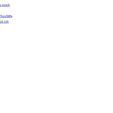
ng mạnh
kPhos56%
id-19)