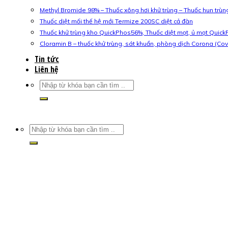
Methyl Bromide 98% – Thuốc xông hơi khử trùng – Thuốc hun trù
Thuốc diệt mối thế hệ mới Termize 200SC diệt cả đàn
Thuốc khử trùng kho QuickPhos56%, Thuốc diệt mọt, ủ mọt Quic
Cloramin B – thuốc khử trùng, sát khuẩn, phòng dịch Corona (Cov
Tin tức
Liên hệ