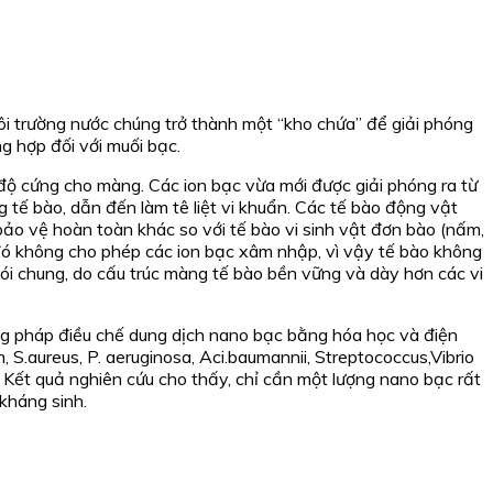
ôi trường nước chúng trở thành một “kho chứa” để giải phóng
g hợp đối với muối bạc.
 độ cứng cho màng. Các ion bạc vừa mới được giải phóng ra từ
tế bào, dẫn đến làm tê liệt vi khuẩn. Các tế bào động vật
ảo vệ hoàn toàn khác so với tế bào vi sinh vật đơn bào (nấm,
o đó không cho phép các ion bạc xâm nhập, vì vậy tế bào không
nói chung, do cấu trúc màng tế bào bền vững và dày hơn các vi
g pháp điều chế dung dịch nano bạc bằng hóa học và điện
 S.aureus, P. aeruginosa, Aci.baumannii, Streptococcus,Vibrio
… Kết quả nghiên cứu cho thấy, chỉ cần một lượng nano bạc rất
kháng sinh.