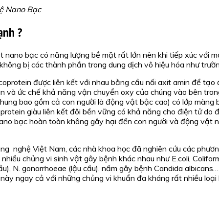
hệ Nano Bạc
ạnh ?
 nano bạc có năng lượng bề mặt rất lớn nên khi tiếp xúc với m
 không bị các thành phần trong dung dịch vô hiệu hóa như trườn
oprotein được liên kết với nhau bằng cầu nối axit amin để tạo
n và ức chế khả năng vận chuyển oxy của chúng vào bên trong 
chung bao gồm cả con người là động vật bậc cao) có lớp màng b
poprotein giàu liên kết đôi bền vững có khả năng cho điện tử d
a nano bạc hoàn toàn không gây hại đến con người và động vật 
ông nghệ Việt Nam, các nhà khoa học đã nghiên cứu các phươn
iều chủng vi sinh vật gây bệnh khác nhau như E.coli, Coliform,
cầu), N. gonorrhoeae (lậu cầu), nấm gây bệnh Candida albicans
 này ngay cả với những chủng vi khuẩn đa kháng rất nhiều loại 